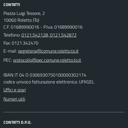
CONTATTI
Piazza Luigi Tessore, 2
10060 Roletto (To)
C.F. 01689990016 - P.Iva: 01689990016
Telefono:
0121.542128, 0121.542872
Fax: 0121.342470
E-mail:
PEC:
IBAN IT 04 O 0306930750100000302174
codice univoco fatturazione elettronica: UFKGEL
Uffici e orari
Numeri utili
CONTATTI D.P.O.