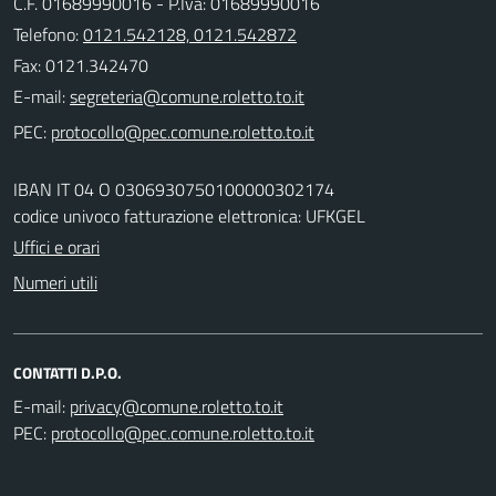
C.F. 01689990016 - P.Iva: 01689990016
Telefono:
0121.542128, 0121.542872
Fax: 0121.342470
E-mail:
PEC:
IBAN IT 04 O 0306930750100000302174
codice univoco fatturazione elettronica: UFKGEL
Uffici e orari
Numeri utili
CONTATTI D.P.O.
E-mail:
PEC: