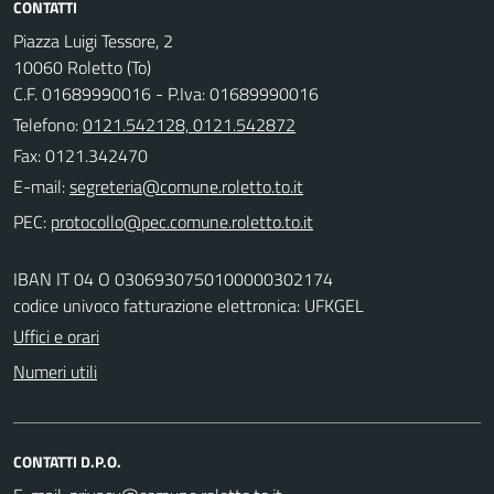
CONTATTI
Piazza Luigi Tessore, 2
10060 Roletto (To)
C.F. 01689990016 - P.Iva: 01689990016
Telefono:
0121.542128, 0121.542872
Fax: 0121.342470
E-mail:
PEC:
IBAN IT 04 O 0306930750100000302174
codice univoco fatturazione elettronica: UFKGEL
Uffici e orari
Numeri utili
CONTATTI D.P.O.