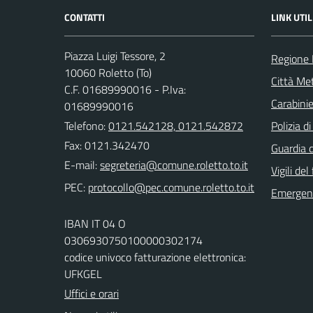
CONTATTI
LINK UTIL
Piazza Luigi Tessore, 2
Regione
10060 Roletto (To)
Città Met
C.F. 01689990016 - P.Iva:
Carabinie
01689990016
Telefono:
0121.542128, 0121.542872
Polizia d
Fax: 0121.342470
Guardia d
E-mail:
Vigili del
PEC:
Emergenz
IBAN IT 04 O
0306930750100000302174
codice univoco fatturazione elettronica:
UFKGEL
Uffici e orari