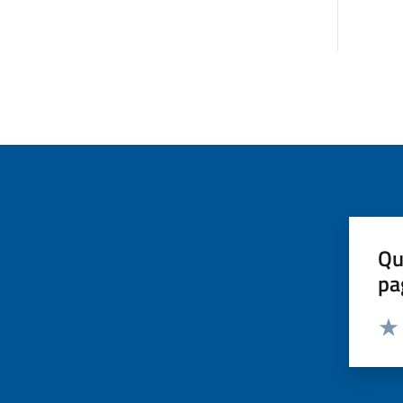
Qu
pa
Valut
Valu