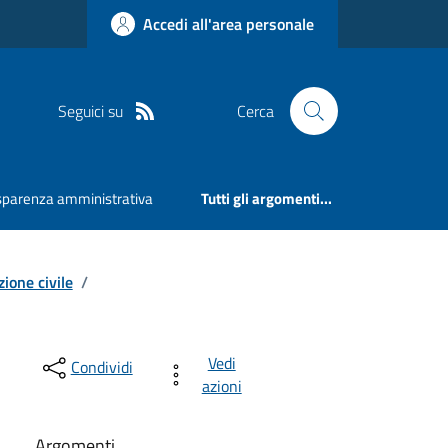
Accedi all'area personale
Seguici su
Cerca
sparenza amministrativa
Tutti gli argomenti...
ione civile
/
Vedi
Condividi
azioni
Argomenti