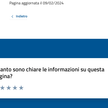
Pagina aggiornata il 09/02/2024
Indietro
anto sono chiare le informazioni su questa
gina?
a da 1 a 5 stelle la pagina
ta 1 stelle su 5
Valuta 2 stelle su 5
Valuta 3 stelle su 5
Valuta 4 stelle su 5
Valuta 5 stelle su 5