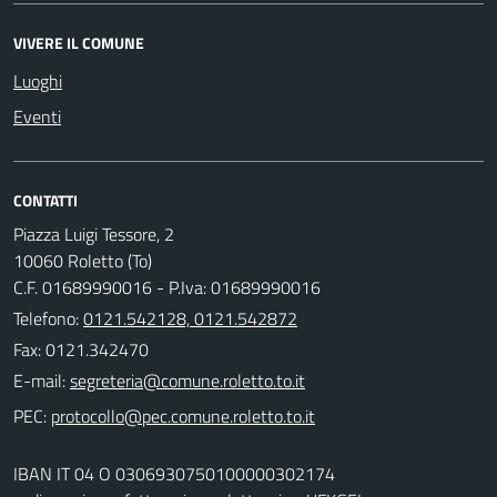
VIVERE IL COMUNE
Luoghi
Eventi
CONTATTI
Piazza Luigi Tessore, 2
10060 Roletto (To)
C.F. 01689990016 - P.Iva: 01689990016
Telefono:
0121.542128, 0121.542872
Fax: 0121.342470
E-mail:
PEC:
IBAN IT 04 O 0306930750100000302174