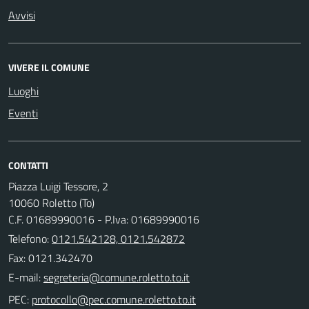
Avvisi
VIVERE IL COMUNE
Luoghi
Eventi
CONTATTI
Piazza Luigi Tessore, 2
10060 Roletto (To)
C.F. 01689990016 - P.Iva: 01689990016
Telefono:
0121.542128, 0121.542872
Fax: 0121.342470
E-mail:
PEC: