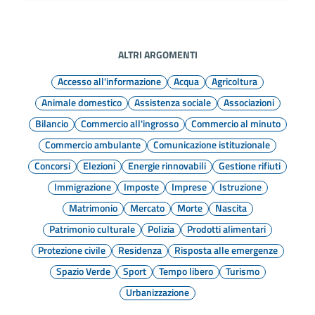
ALTRI ARGOMENTI
Accesso all'informazione
Acqua
Agricoltura
Animale domestico
Assistenza sociale
Associazioni
Bilancio
Commercio all'ingrosso
Commercio al minuto
Commercio ambulante
Comunicazione istituzionale
Concorsi
Elezioni
Energie rinnovabili
Gestione rifiuti
Immigrazione
Imposte
Imprese
Istruzione
Matrimonio
Mercato
Morte
Nascita
Patrimonio culturale
Polizia
Prodotti alimentari
Protezione civile
Residenza
Risposta alle emergenze
Spazio Verde
Sport
Tempo libero
Turismo
Urbanizzazione