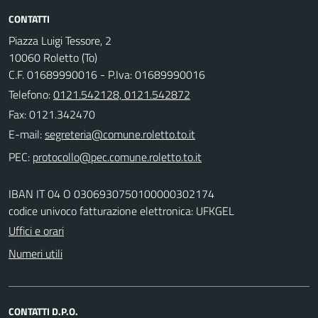
CONTATTI
Piazza Luigi Tessore, 2
10060 Roletto (To)
C.F. 01689990016 - P.Iva: 01689990016
Telefono:
0121.542128, 0121.542872
Fax: 0121.342470
E-mail:
PEC:
IBAN IT 04 O 0306930750100000302174
codice univoco fatturazione elettronica: UFKGEL
Uffici e orari
Numeri utili
CONTATTI D.P.O.